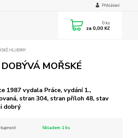
Přihlášení
0
ks
za
0,00 Kč
SKÉ HLUBINY
K DOBÝVÁ MOŘSKÉ
ce 1987 vydala Práce, vydání 1.,
ovaná, stran 304, stran příloh 48, stav
i dobrý
tupnost
Skladem 1 ks