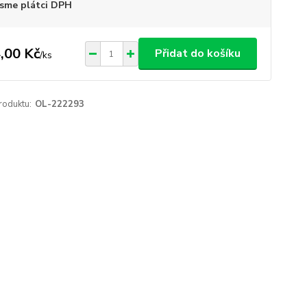
sme plátci DPH
,00 Kč
Přidat do košíku
/
ks
roduktu:
OL-222293