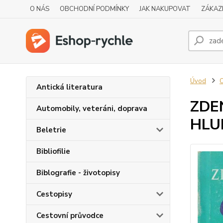
O NÁS
OBCHODNÍ PODMÍNKY
JAK NAKUPOVAT
ZÁKAZ
Úvod
O
Antická literatura
ZDE
Automobily, veteráni, doprava
HLU
Beletrie
Bibliofilie
Biblografie - životopisy
Cestopisy
Cestovní průvodce