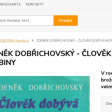
NICKÁ KARTA
KONTAKTY
Hledat
DBORNÁ literatura
ZDENĚK DOBŘICHOVSKÝ - ČLOVĚK DOBÝVÁ MOŘ
NĚK DOBŘICHOVSKÝ - ČLOVĚ
BINY
V ro
brož
velm
Dos