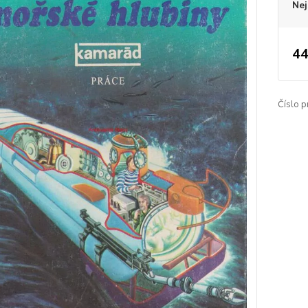
Nej
44
Číslo p