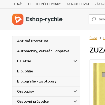
O NÁS
OBCHODNÍ PODMÍNKY
JAK NAKUPOVAT
ZÁKAZ
Úvod
P
Antická literatura
ZUZ
Automobily, veteráni, doprava
Beletrie
Bibliofilie
Biblografie - životopisy
Cestopisy
Cestovní průvodce