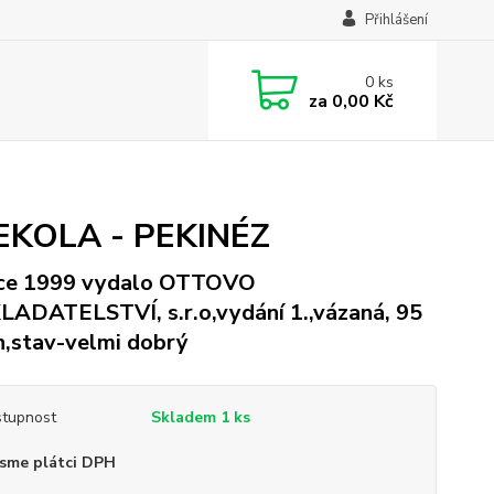
Přihlášení
0
ks
za
0,00 Kč
KOLA - PEKINÉZ
oce 1999 vydalo OTTOVO
ADATELSTVÍ, s.r.o,vydání 1.,vázaná, 95
n,stav-velmi dobrý
tupnost
Skladem 1 ks
sme plátci DPH