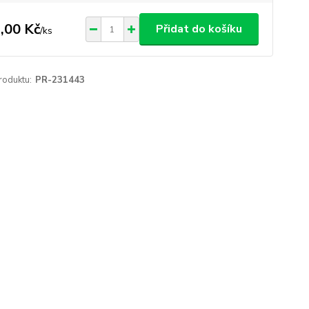
,00 Kč
Přidat do košíku
/
ks
roduktu:
PR-231443