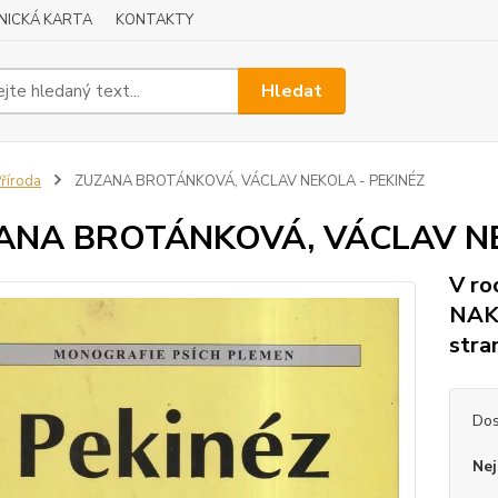
NICKÁ KARTA
KONTAKTY
Hledat
říroda
ZUZANA BROTÁNKOVÁ, VÁCLAV NEKOLA - PEKINÉZ
ANA BROTÁNKOVÁ, VÁCLAV NE
V r
NAKL
stra
Dos
Nej